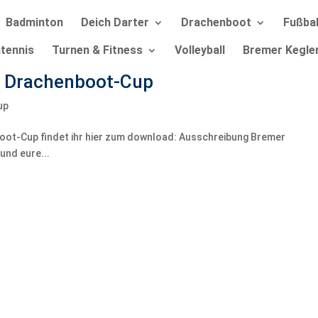
Badminton
Deich Darter
Drachenboot
Fußbal
tennis
Turnen & Fitness
Volleyball
Bremer Kegle
r Drachenboot-Cup
up
oot-Cup findet ihr hier zum download: Ausschreibung Bremer
und eure...