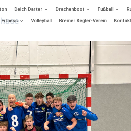
ton
Deich Darter
Drachenboot
Fußball
R
phase
 Fitness
Volleyball
Bremer Kegler-Verein
Kontak