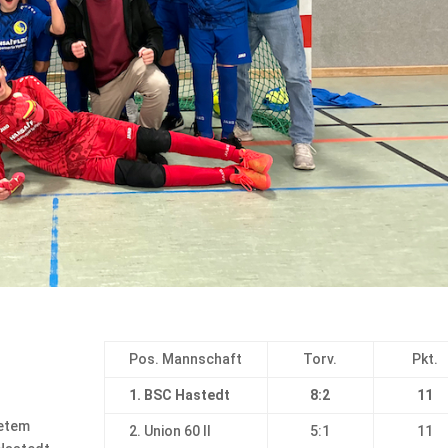
Pos. Mannschaft
Torv.
Pkt.
1. BSC Hastedt
8:2
11
tetem
2. Union 60 II
5:1
11