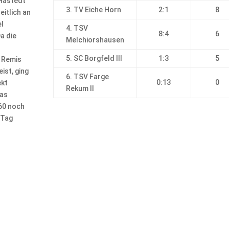
 Hastedt
3. TV Eiche Horn
2:1
8
eitlich an
el
4. TSV
8:4
6
a die
Melchiorshausen
r
5. SC Borgfeld III
1:3
5
n Remis
ist, ging
6. TSV Farge
0:13
0
ekt
Rekum II
das
 60 noch
 Tag