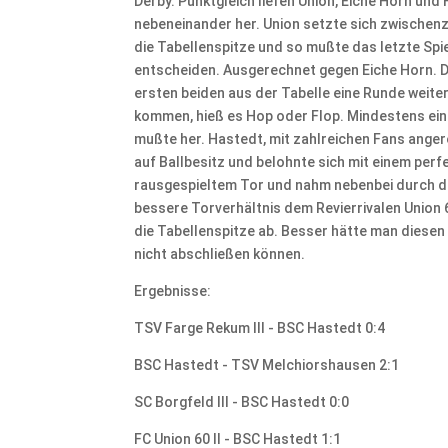
Derby. Punktgleich liefen Union, Eiche Horn und
nebeneinander her. Union setzte sich zwischenz
die Tabellenspitze und so mußte das letzte Spi
entscheiden. Ausgerechnet gegen Eiche Horn. D
ersten beiden aus der Tabelle eine Runde weite
kommen, hieß es Hop oder Flop. Mindestens ei
mußte her. Hastedt, mit zahlreichen Fans angere
auf Ballbesitz und belohnte sich mit einem perf
rausgespieltem Tor und nahm nebenbei durch 
bessere Torverhältnis dem Revierrivalen Union
die Tabellenspitze ab. Besser hätte man diesen
nicht abschließen können.
Ergebnisse:
TSV Farge Rekum III - BSC Hastedt 0:4
BSC Hastedt - TSV Melchiorshausen 2:1
SC Borgfeld III - BSC Hastedt 0:0
FC Union 60 II - BSC Hastedt 1:1