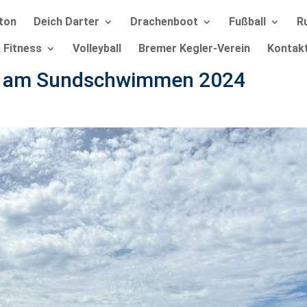
ton
Deich Darter
Drachenboot
Fußball
R
 Fitness
Volleyball
Bremer Kegler-Verein
Kontak
me am Sundschwimmen 2024