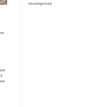
Uncategorized
n
ses
eben
33
beim