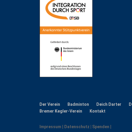
Der Verein
Badminton
Deich Darter
D
Bremer Kegler-Verein
Kontakt
Impressum
|
Datenschutz |
Spenden
|