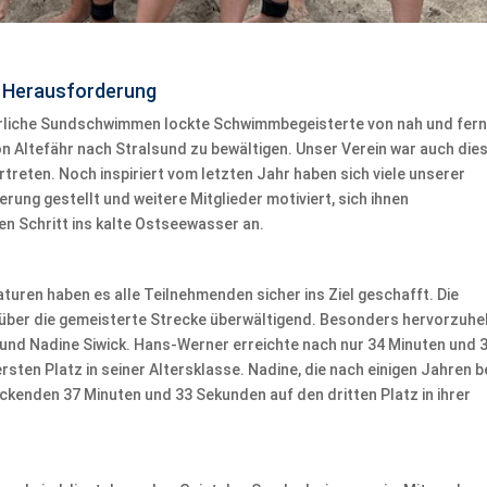
e Herausforderung
jährliche Sundschwimmen lockte Schwimmbegeisterte von nah und fer
n Altefähr nach Stralsund zu bewältigen. Unser Verein war auch die
treten. Noch inspiriert vom letzten Jahr haben sich viele unserer
ng gestellt und weitere Mitglieder motiviert, sich ihnen
en Schritt ins kalte Ostseewasser an.
uren haben es alle Teilnehmenden sicher ins Ziel geschafft. Die
 über die gemeisterte Strecke überwältigend. Besonders hervorzuh
 und Nadine Siwick. Hans-Werner erreichte nach nur 34 Minuten und 
rsten Platz in seiner Altersklasse. Nadine, die nach einigen Jahren 
uckenden 37 Minuten und 33 Sekunden auf den dritten Platz in ihrer