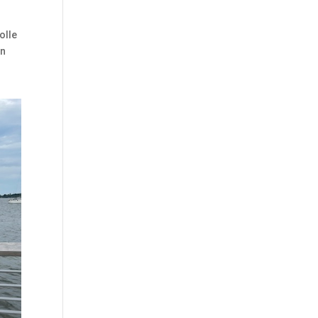
olle
en