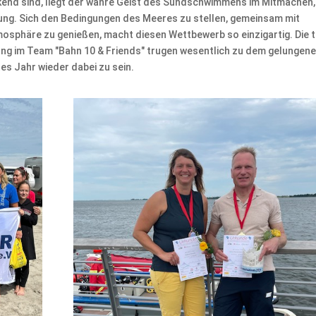
kend sind, liegt der wahre Geist des Sundschwimmens im Mitmachen,
g. Sich den Bedingungen des Meeres zu stellen, gemeinsam mit
phäre zu genießen, macht diesen Wettbewerb so einzigartig. Die t
ng im Team "Bahn 10 & Friends" trugen wesentlich zu dem gelungen
es Jahr wieder dabei zu sein.